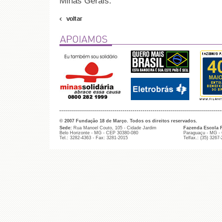
Minas Gerais.
© 2007 Fundação 18 de Março. Todos os direitos reservados.
Sede:
Rua Manoel Couto, 105 - Cidade Jardim
Fazenda Escola 
Belo Horizonte - MG - CEP 30380-080
Paraguaçu - MG -
Tel.: 3282-4363 - Fax: 3281-2015
Telfax.: (35) 3267