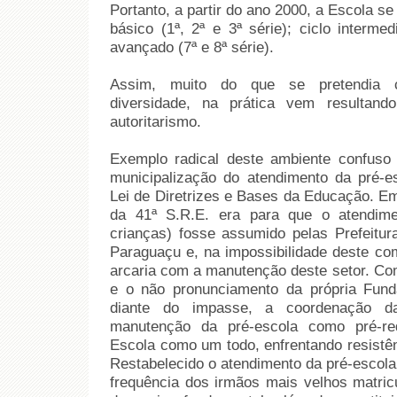
Portanto, a partir do ano 2000, a Escola s
básico (1ª, 2ª e 3ª série); ciclo intermed
avançado (7ª e 8ª série).
Assim, muito do que se pretendia com
diversidade, na prática vem resultand
autoritarismo.
Exemplo radical deste ambiente confuso
municipalização do atendimento da pré-es
Lei de Diretrizes e Bases da Educação. Em
da 41ª S.R.E. era para que o atendime
crianças) fosse assumido pelas Prefeitu
Paraguaçu e, na impossibilidade deste 
arcaria com a manutenção deste setor. Com
e o não pronunciamento da própria Fun
diante do impasse, a coordenação d
manutenção da pré-escola como pré-req
Escola como um todo, enfrentando resistê
Restabelecido o atendimento da pré-escola 
frequência dos irmãos mais velhos matric