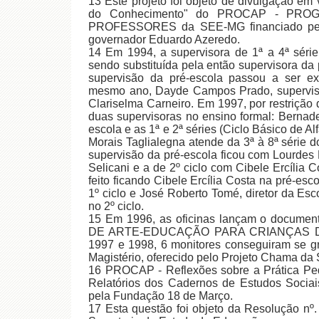
13 Este projeto foi objeto de divulgação e
do Conhecimento" do PROCAP - PR
PROFESSORES da SEE-MG financiado pelo
governador Eduardo Azeredo.
14 Em 1994, a supervisora de 1ª a 4ª série
sendo substituída pela então supervisora da 
supervisão da pré-escola passou a ser ex
mesmo ano, Dayde Campos Prado, supervisora
Clariselma Carneiro. Em 1997, por restrição
duas supervisoras no ensino formal: Bernade
escola e as 1ª e 2ª séries (Ciclo Básico de A
Morais Taglialegna atende da 3ª à 8ª série 
supervisão da pré-escola ficou com Lourdes B
Selicani e a de 2º ciclo com Cibele Ercília 
feito ficando Cibele Ercília Costa na pré-esc
1º ciclo e José Roberto Tomé, diretor da Es
no 2º ciclo.
15 Em 1996, as oficinas lançam o docu
DE ARTE-EDUCAÇÃO PARA CRIANÇAS DO
1997 e 1998, 6 monitores conseguiram se g
Magistério, oferecido pelo Projeto Chama d
16 PROCAP - Reflexões sobre a Prática Pe
Relatórios dos Cadernos de Estudos Socia
pela Fundação 18 de Março.
17 Esta questão foi objeto da Resolução nº