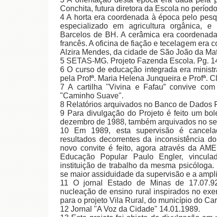
Conchita, futura diretora da Escola no períod
4 A horta era coordenada à época pelo pesqu
especializado em agricultura orgânica, e 
Barcelos de BH. A cerâmica era coordenada po
francês. A oficina de fiação e tecelagem era 
Alzira Mendes, da cidade de São João da Mat
5 SETAS-MG. Projeto Fazenda Escola. Pg. 
6 O curso de educação integrada era ministr
pela Profª. Maria Helena Junqueira e Profª. C
7 A cartilha "Vivina e Fafau” convive com
"Caminho Suave".
8 Relatórios arquivados no Banco de Dados
9 Para divulgação do Projeto é feito um bo
dezembro de 1988, também arquivados no ser
10 Em 1989, esta supervisão é cancela
resultados decorrentes da inconsistência d
novo convite é feito, agora através da A
Educação Popular Paulo Engler, vincul
instituição de trabalho da mesma psicóloga. 
se maior assiduidade da supervisão e a ampl
11 O jornal Estado de Minas de 17.07.92 
nucleação de ensino rural inspirados no e
para o projeto Vila Rural, do município do Ca
12 Jornal "A Voz da Cidade" 14.01.1989.