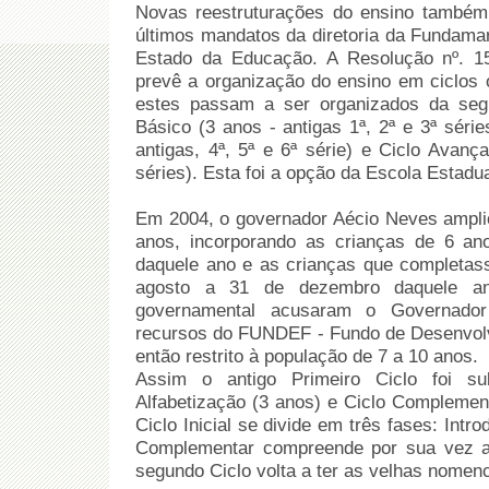
Novas reestruturações do ensino também
últimos mandatos da diretoria da Fundamar
Estado da Educação. A Resolução nº. 1
prevê a organização do ensino em ciclos o
estes passam a ser organizados da segu
Básico (3 anos - antigas 1ª, 2ª e 3ª série
antigas, 4ª, 5ª e 6ª série) e Ciclo Avanç
séries). Esta foi a opção da Escola Estadu
Em 2004, o governador Aécio Neves ampli
anos, incorporando as crianças de 6 an
daquele ano e as crianças que completas
agosto a 31 de dezembro daquele an
governamental acusaram o Governado
recursos do FUNDEF - Fundo de Desenvol
então restrito à população de 7 a 10 anos.
Assim o antigo Primeiro Ciclo foi sub
Alfabetização (3 anos) e Ciclo Complement
Ciclo Inicial se divide em três fases: Intro
Complementar compreende por sua vez a 
segundo Ciclo volta a ter as velhas nomencla