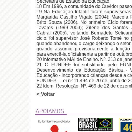
Secretaria de Estado da Educação.
18 Em 1996, a comunidade do Ouvidor passou
19 Na Educação Infantil foram supervisoras
Margarida Castilho Vigato (2004); Marcela 
Brito Souza (2006). No primeiro Ciclo fora
Tavares (1999-2003); Zilene dos Santos J
Cabral (2005), voltando Bernadete Selica
ciclo, foi supervisor José Roberto Tomé no
quando abandonou o cargo deixando o setor 
quando assumiu provisoriamente a função M
para exercê-la oficialmente a partir de outubr
20 Informativo MAI de Ensino. Nº. 313 de jane
21 O FUNDEF foi substituído pelo FUN
Desenvolvimento da Educação Básica - Va
Educação - incorporando crianças desde a cr
FUNDEB - Lei nº 11.494 de 20 de junho de 2
22 Idem. Resolução. Nº. 469 de 22 de dezemb
< Voltar