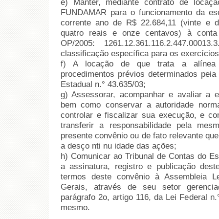
e) Manter, mediante contrato de locaçã
FUNDAMAR para o funcionamento da esco
corrente ano de R$ 22.684,11 (vinte e do
quatro reais e onze centavos) à conta 
OP/2005: 1261.12.361.116.2.447.00013
classificação específica para os exercício
f) A locação de que trata a alínea 
procedimentos prévios determinados peia 
Estadual n.° 43.635/03;
g) Assessorar, acompanhar e avaliar a 
bem como conservar a autoridade norm
controlar e fiscalizar sua execução, e co
transferir a responsabilidade pela me
presente convênio ou de fato relevante que
a desço nti nu idade das ações;
h) Comunicar ao Tribunal de Contas do Est
a assinatura, registro e publicação dest
termos deste convênio à Assembleia Le
Gerais, através de seu setor gerenci
parágrafo 2o, artigo 116, da Lei Federal n
mesmo.