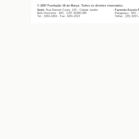
© 2007 Fundação 18 de Março. Todos os direitos reservados.
Sede:
Rua Manoel Couto, 105 - Cidade Jardim
Fazenda Escola 
Belo Horizonte - MG - CEP 30380-080
Paraguaçu - MG -
Tel.: 3282-4363 - Fax: 3281-2015
Telfax.: (35) 3267