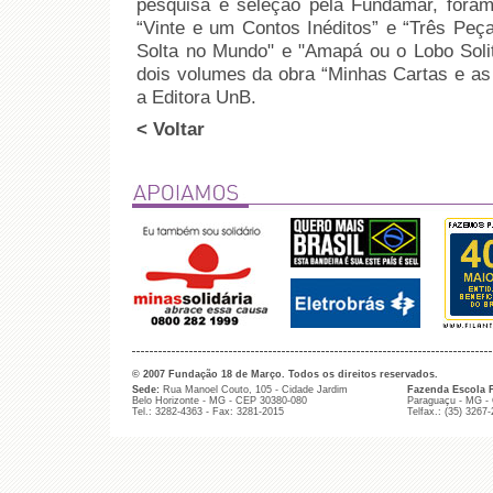
pesquisa e seleção pela Fundamar, foram
“Vinte e um Contos Inéditos” e “Três Peças
Solta no Mundo" e "Amapá ou o Lobo Solit
dois volumes da obra “Minhas Cartas e as
a Editora UnB.
< Voltar
© 2007 Fundação 18 de Março. Todos os direitos reservados.
Sede:
Rua Manoel Couto, 105 - Cidade Jardim
Fazenda Escola 
Belo Horizonte - MG - CEP 30380-080
Paraguaçu - MG -
Tel.: 3282-4363 - Fax: 3281-2015
Telfax.: (35) 3267